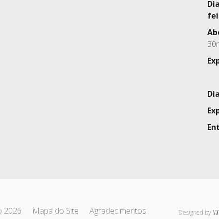
Di
fei
Ab
30
Ex
Di
Ex
En
o 2026
Mapa do Site
Agradecimentos
Designed by
W