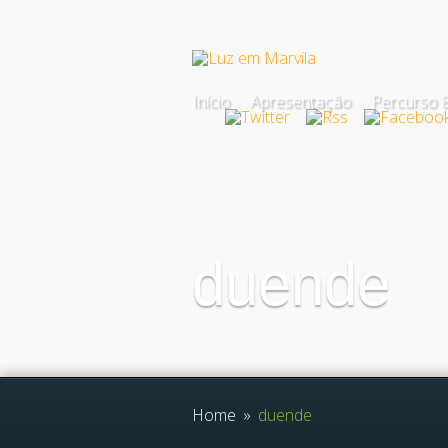
Início
Apresentação
Percurso 8
duende
Home
»
duende