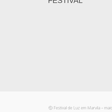
FESTIVAL
Ⓒ Festival de Luz em Marvila – mai