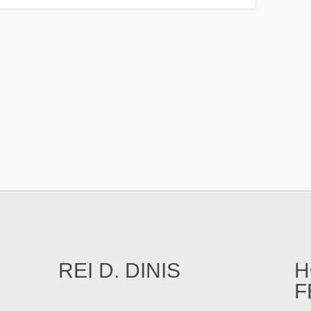
REI D. DINIS
H
F