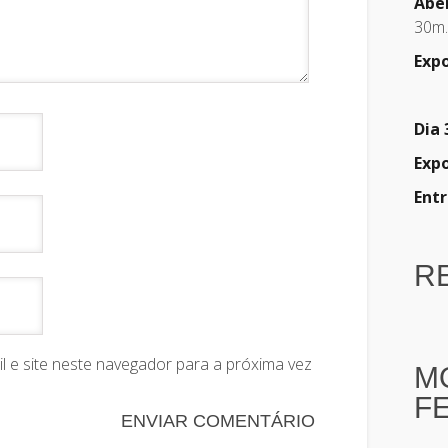
Abe
30m.
Exp
Dia 
Exp
Entr
RE
 e site neste navegador para a próxima vez
M
F