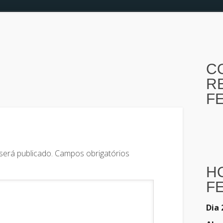
C
R
F
será publicado.
Campos obrigatórios
H
F
Dia 