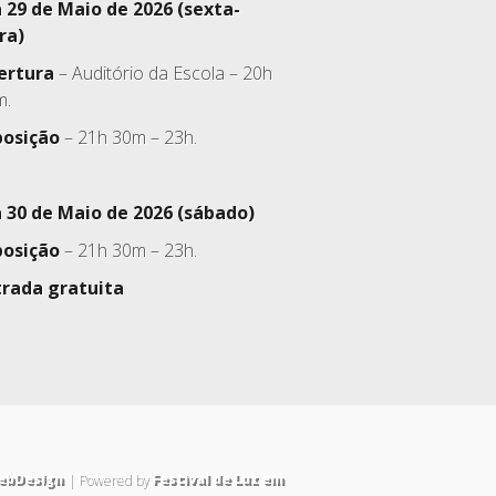
a 29 de Maio de 2026 (sexta-
ra)
ertura
– Auditório da Escola – 20h
m.
posição
– 21h 30m – 23h.
a 30 de Maio de 2026 (sábado)
posição
– 21h 30m – 23h.
trada gratuita
ebDesign
| Powered by
Festival de Luz em