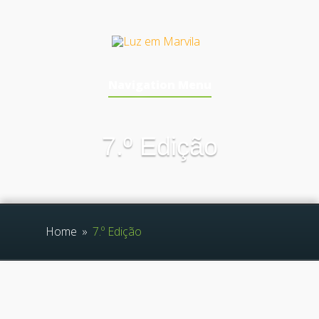
Navigation Menu
7.º Edição
Home
»
7.º Edição