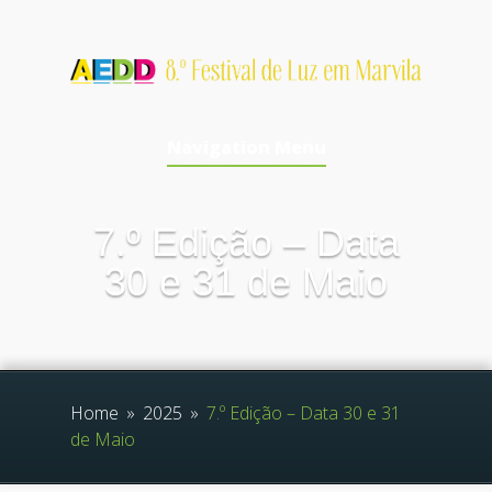
Navigation Menu
7.º Edição – Data
30 e 31 de Maio
Home
»
2025
»
7.º Edição – Data 30 e 31
de Maio