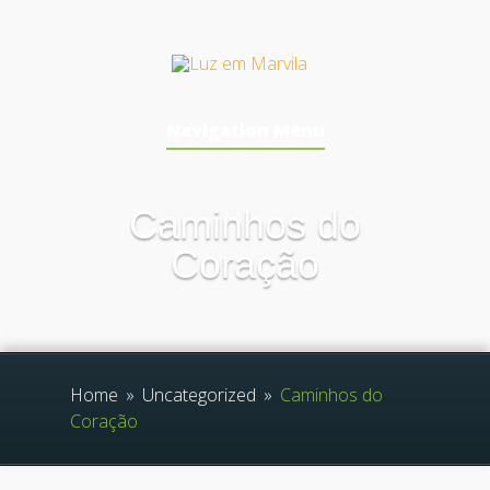
Navigation Menu
Caminhos do
Coração
Home
»
Uncategorized
»
Caminhos do
Coração